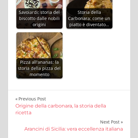
Savoiardi: storia del
Storia della
biscotto dalle nobili
Carbonara: come un
origini
piatto è diventato…
Pizza all'ananas: la
storia della pizza del
momento
Navigazione
Previous Post
Origine della carbonara, la storia della
articoli
ricetta
Next Post
Arancini di Sicilia: vera eccellenza italiana