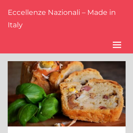
Skip
Eccellenze Nazionali – Made in
to
content
Italy
Parliamo
delle
eccellenze
MENU
italiane