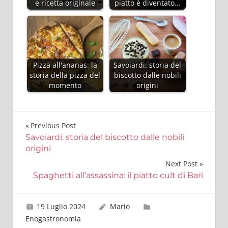
e ricetta originale
piatto è diventato…
Pizza all'ananas: la
Savoiardi: storia del
storia della pizza del
biscotto dalle nobili
momento
origini
Navigazione
Previous Post
Savoiardi: storia del biscotto dalle nobili
articoli
origini
Next Post
Spaghetti all’assassina: il piatto cult di Bari
19 Luglio 2024
Mario
Enogastronomia