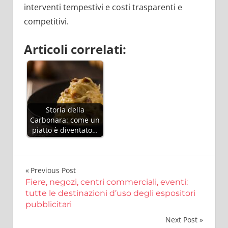
interventi tempestivi e costi trasparenti e
competitivi.
Articoli correlati:
Storia della
Carbonara: come un
piatto è diventato…
Navigazione
Previous Post
Fiere, negozi, centri commerciali, eventi:
articoli
tutte le destinazioni d’uso degli espositori
pubblicitari
Next Post