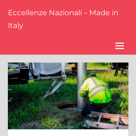
Skip
Eccellenze Nazionali – Made in
to
content
Italy
Parliamo
delle
eccellenze
MENU
italiane